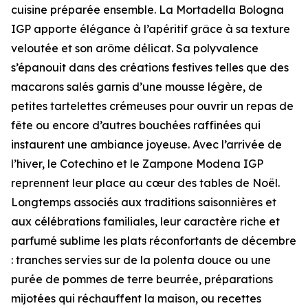
cuisine préparée ensemble. La Mortadella Bologna
IGP apporte élégance à l’apéritif grâce à sa texture
veloutée et son arôme délicat. Sa polyvalence
s’épanouit dans des créations festives telles que des
macarons salés garnis d’une mousse légère, de
petites tartelettes crémeuses pour ouvrir un repas de
fête ou encore d’autres bouchées raffinées qui
instaurent une ambiance joyeuse. Avec l’arrivée de
l’hiver, le Cotechino et le Zampone Modena IGP
reprennent leur place au cœur des tables de Noël.
Longtemps associés aux traditions saisonnières et
aux célébrations familiales, leur caractère riche et
parfumé sublime les plats réconfortants de décembre
: tranches servies sur de la polenta douce ou une
purée de pommes de terre beurrée, préparations
mijotées qui réchauffent la maison, ou recettes